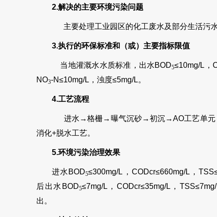
2.
解决的主要环境污染问题
主要处理工业园区的化工废水及部分生活污
3.
执行的环保标准和（或）主要指标限值
当地灌溉水水质标准，出水BOD
≤10mg/L，
5
NO
-N≤10mg/L，浊度≤5mg/L。
3
4.
工艺流程
进水→格栅→曝气沉砂→初沉→AO工艺单元
消化+脱水工艺。
5.
环境污染治理效果
进水BOD
≤300mg/L，CODcr≤660mg/L，TSS
5
后出水BOD
≤7mg/L，CODcr≤35mg/L，TSS≤7mg
5
出。